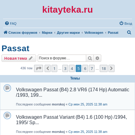
kitayteka.ru
FAQ
Вход
П
Список форумов
Марки
Другие марки
Volkswagen
Passat
о
Passat
и
с
Поиск
Расширенный по
Новая тема
к
Страница
5
из
18
1
3
4
5
6
7
18
Пред.
След.
436 тем
…
…
Темы
Volkswagen Passat (B4) 2.8 VR6 (174 Hp) Automatic
/1993, 199...
Последнее сообщение
morskoj
«
Ср июн 25, 2025 11:38 am
Volkswagen Passat Variant (B4) 1.6 (100 Hp) /1994,
1995/ Sp...
Последнее сообщение
morskoj
«
Ср июн 25, 2025 11:38 am