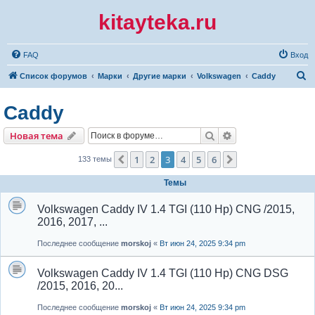
kitayteka.ru
FAQ
Вход
П
Список форумов
Марки
Другие марки
Volkswagen
Caddy
о
Caddy
и
с
Поиск
Расширенный по
Новая тема
к
1
2
3
4
5
6
Пред.
След.
133 темы
Темы
Volkswagen Caddy IV 1.4 TGI (110 Hp) CNG /2015,
2016, 2017, ...
Последнее сообщение
morskoj
«
Вт июн 24, 2025 9:34 pm
Volkswagen Caddy IV 1.4 TGI (110 Hp) CNG DSG
/2015, 2016, 20...
Последнее сообщение
morskoj
«
Вт июн 24, 2025 9:34 pm