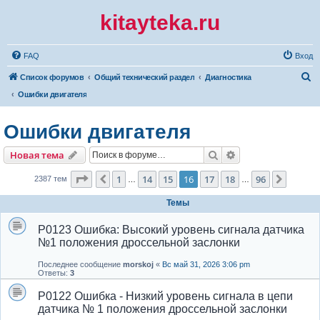
kitayteka.ru
FAQ
Вход
П
Список форумов
Общий технический раздел
Диагностика
о
Ошибки двигателя
и
Ошибки двигателя
с
к
Поиск
Расширенный по
Новая тема
Страница
16
из
96
1
14
15
16
17
18
96
Пред.
След.
2387 тем
…
…
Темы
P0123 Ошибка: Высокий уровень сигнала датчика
№1 положения дроссельной заслонки
Последнее сообщение
morskoj
«
Вс май 31, 2026 3:06 pm
Ответы:
3
P0122 Ошибка - Низкий уровень сигнала в цепи
датчика № 1 положения дроссельной заслонки