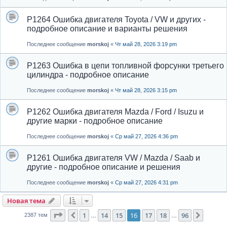
P1264 Ошибка двигателя Toyota / VW и других -
подробное описание и варианты решения
Последнее сообщение
morskoj
«
Чт май 28, 2026 3:19 pm
P1263 Ошибка в цепи топливной форсунки третьего
цилиндра - подробное описание
Последнее сообщение
morskoj
«
Чт май 28, 2026 3:15 pm
P1262 Ошибка двигателя Mazda / Ford / Isuzu и
другие марки - подробное описание
Последнее сообщение
morskoj
«
Ср май 27, 2026 4:36 pm
P1261 Ошибка двигателя VW / Mazda / Saab и
другие - подробное описание и решения
Последнее сообщение
morskoj
«
Ср май 27, 2026 4:31 pm
Новая тема
Страница
16
из
96
1
14
15
16
17
18
96
Пред.
След.
2387 тем
…
…